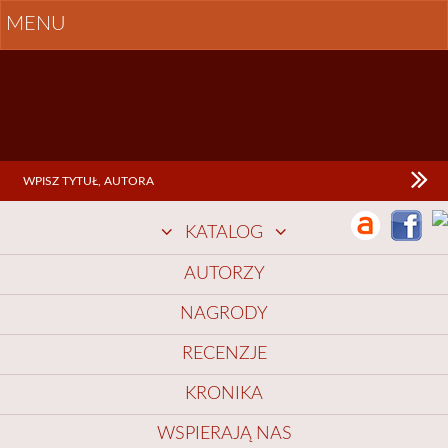
MENU
KATALOG
AUTORZY
NAGRODY
RECENZJE
KRONIKA
WSPIERAJĄ NAS