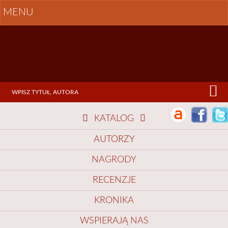
MENU
KATALOG
AUTORZY
NAGRODY
RECENZJE
KRONIKA
WSPIERAJĄ NAS