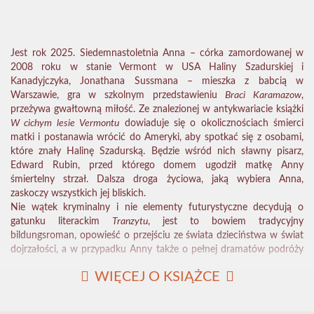
Jest rok 2025. Siedemnastoletnia Anna – córka zamordowanej w
2008 roku w stanie Vermont w USA Haliny Szadurskiej i
Kanadyjczyka, Jonathana Sussmana – mieszka z babcią w
Warszawie, gra w szkolnym przedstawieniu
Braci Karamazow
,
przeżywa gwałtowną miłość. Ze znalezionej w antykwariacie książki
W cichym lesie Vermontu
dowiaduje się o okolicznościach śmierci
matki i postanawia wrócić do Ameryki, aby spotkać się z osobami,
które znały Halinę Szadurską. Będzie wśród nich sławny pisarz,
Edward Rubin, przed którego domem ugodził matkę Anny
śmiertelny strzał. Dalsza droga życiowa, jaką wybiera Anna,
zaskoczy wszystkich jej bliskich.
Nie wątek kryminalny i nie elementy futurystyczne decydują o
gatunku literackim
Tranzytu
, jest to bowiem tradycyjny
bildungsroman, opowieść o przejściu ze świata dzieciństwa w świat
dojrzałości, a w przypadku Anny także o pełnej dramatów podróży
między Polską matki i Ameryką ojca.
WIĘCEJ O KSIĄŻCE
„Tytuł tej zwięzłej powieści, trzeciej w dorobku pisarskim Joanny
Rostropowicz, sugeruje przejście, przemianę. Akcja rozgrywa się w