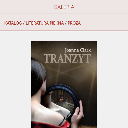
GALERIA
KATALOG
/
LITERATURA PIĘKNA
/
PROZA