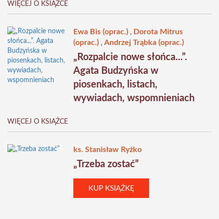
WIĘCEJ O KSIĄŻCE
Ewa Bis (oprac.)
Dorota Mitrus
,
(oprac.)
Andrzej Trąbka (oprac.)
,
„Rozpalcie nowe słońca...”.
Agata Budzyńska w
piosenkach, listach,
wywiadach, wspomnieniach
WIĘCEJ O KSIĄŻCE
ks. Stanisław Ryżko
„Trzeba zostać”
KUP KSIĄŻKĘ