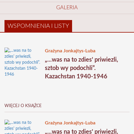
GALERIA
WSPOMNIENIA I LISTY
Grażyna Jonkajtys-Luba
„...was na to zdies' priwiezli,
sztob wy podochli”.
Kazachstan 1940-1946
WIĘCEJ O KSIĄŻCE
Grażyna Jonkajtys-Luba
„...was na to zdies' priwiezli,