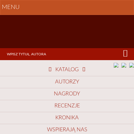
MENU
KATALOG
AUTORZY
NAGRODY
RECENZJE
KRONIKA
WSPIERAJĄ NAS