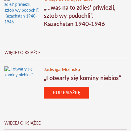
„...was na to zdies' priwiezli,
sztob wy podochli”.
Kazachstan 1940-1946
WIĘCEJ O KSIĄŻCE
Jadwiga Mizińska
„I otwarły się kominy niebios”
KUP KSIĄŻKĘ
WIĘCEJ O KSIĄŻCE