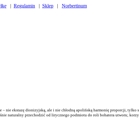
yłkę
|
Regulamin
|
Sklep
|
Norbertinum
 nie ekstazę dionizyjską, ale i nie chłodną apolińską harmonię proporcji, tylko s
ie naturalny przechodzić od lirycznego podmiotu do roli bohatera utworu; korzysta