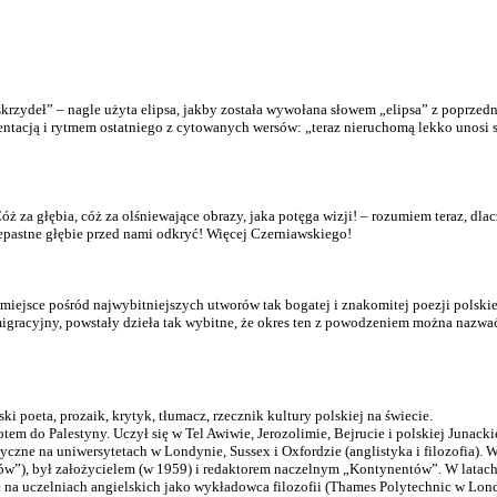
krzydeł” – nagle użyta elipsa, jakby została wywołana słowem „elipsa” z poprzedn
ntacją i rytmem ostatniego z cytowanych wersów: „teraz nieruchomą lekko unosi
Cóż za głębia, cóż za olśniewające obrazy, jaka potęga wizji! – rozumiem teraz, dla
rzepastne głębie przed nami odkryć! Więcej Czerniawskiego!
miejsce pośród najwybitniejszych utworów tak bogatej i znakomitej poezji polski
 emigracyjny, powstały dzieła tak wybitne, że okres ten z powodzeniem można nazwa
ki poeta, prozaik, krytyk, tłumacz, rzecznik kultury polskiej na świecie.
tem do Palestyny. Uczył się w Tel Awiwie, Jerozolimie, Bejrucie i polskiej Junack
styczne na uniwersytetach w Londynie, Sussex i Oxfordzie (anglistyka i filozofi
tów”), był założycielem (w 1959) i redaktorem naczelnym „Kontynentów”. W latac
na uczelniach angielskich jako wykładowca filozofii (Thames Polytechnic w Londyn