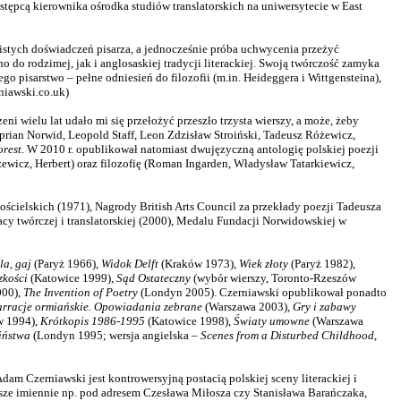
stępcą kierownika ośrodka studiów translatorskich na uniwersytecie w East
obistych doświadczeń pisarza, a jednocześnie próba uchwycenia przeżyć
o rodzimej, jak i anglosaskiej tradycji literackiej. Swoją twórczość zamyka
 pisarstwo – pełne odniesień do filozofii (m.in. Heideggera i Wittgensteina),
rniawski.co.uk)
ni wielu lat udało mi się przełożyć przeszło trzysta wierszy, a może, żeby
Cyprian Norwid, Leopold Staff, Leon Zdzisław Stroiński, Tadeusz Różewicz,
orest
. W 2010 r. opublikował natomiast dwujęzyczną antologię polskiej poezji
wicz, Herbert) oraz filozofię (Roman Ingarden, Władysław Tatarkiewicz,
ścielskich (1971), Nagrody British Arts Council za przekłady poezji Tadeusza
acy twórczej i translatorskiej (2000), Medalu Fundacji Norwidowskiej w
la, gaj
(Paryż 1966),
Widok Delft
(Kraków 1973),
Wiek złoty
(Paryż 1982),
zkości
(Katowice 1999),
Sąd Ostateczny
(wybór wierszy, Toronto-Rzeszów
000),
The Invention of Poetry
(Londyn 2005). Czerniawski opublikował ponadto
rracje ormiańskie. Opowiadania zebrane
(Warszawa 2003),
Gry i zabawy
w 1994),
Krótkopis 1986-1995
(Katowice 1998),
Światy umowne
(Warszawa
iństwa
(Londyn 1995; wersja angielska –
Scenes from a Disturbed Childhood
,
m Czerniawski jest kontrowersyjną postacią polskiej sceny literackiej i
wsze imiennie np. pod adresem Czesława Miłosza czy Stanisława Barańczaka,