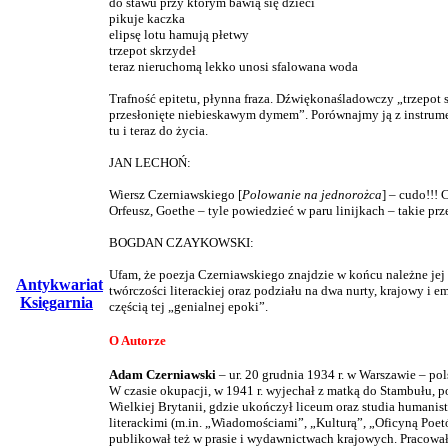
do stawu przy którym bawią się dzieci
pikuje kaczka
elipsę lotu hamują płetwy
trzepot skrzydeł
teraz nieruchomą lekko unosi sfalowana woda
Trafność epitetu, płynna fraza. Dźwiękonaśladowczy „trzepot s
przesłonięte niebieskawym dymem”. Porównajmy ją z instrume
tu i teraz do życia.
JAN LECHOŃ:
Wiersz Czerniawskiego [
Polowanie na jednorożca
] – cudo!!! 
Orfeusz, Goethe – tyle powiedzieć w paru linijkach – takie p
BOGDAN CZAYKOWSKI:
Ufam, że poezja Czerniawskiego znajdzie w końcu należne jej 
Antykwariat
twórczości literackiej oraz podziału na dwa nurty, krajowy i
Księgarnia
częścią tej „genialnej epoki”.
O Autorze
Adam Czerniawski
– ur. 20 grudnia 1934 r. w Warszawie – pols
W czasie okupacji, w 1941 r. wyjechał z matką do Stambułu, po
Wielkiej Brytanii, gdzie ukończył liceum oraz studia humani
literackimi (m.in. „Wiadomościami”, „Kulturą”, „Oficyną Poe
publikował też w prasie i wydawnictwach krajowych. Pracował 