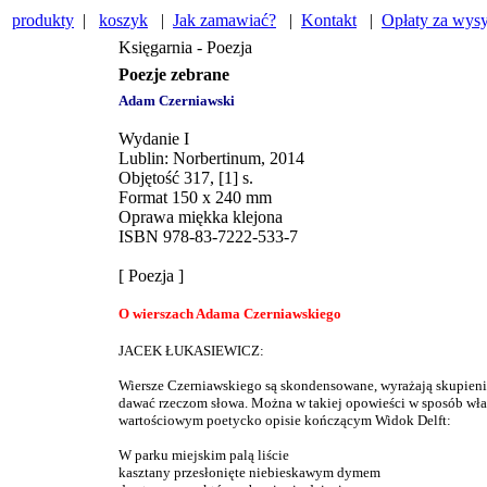
produkty
|
koszyk
|
Jak zamawiać?
|
Kontakt
|
Opłaty za wys
Księgarnia - Poezja
Poezje zebrane
Adam Czerniawski
Wydanie I
Lublin: Norbertinum, 2014
Objętość 317, [1] s.
Format 150 x 240 mm
Oprawa miękka klejona
ISBN 978-83-7222-533-7
[ Poezja ]
O wierszach Adama Czerniawskiego
JACEK ŁUKASIEWICZ:
Wiersze Czerniawskiego są skondensowane, wyrażają skupienie –
dawać rzeczom słowa. Można w takiej opowieści w sposób właśn
wartościowym poetycko opisie kończącym Widok Delft:
W parku miejskim palą liście
kasztany przesłonięte niebieskawym dymem