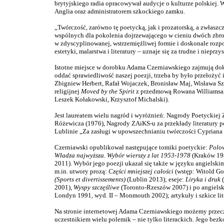
brytyjskiego radia opracowywał audycje o kulturze polskiej. 
Anglia oraz administratorem szkockiego zamku.
„Twórczość, zarówno tę poetycką, jak i prozatorską, a zwłaszc
wspólnych dla pokolenia dojrzewającego w cieniu dwóch zbrod
w zdyscyplinowanej, wstrzemięźliwej formie i doskonale rozpo
estetyki, malarstwa i literatury – uznaje się za trudne i niepr
Istotne miejsce w dorobku Adama Czerniawskiego zajmują dokonan
oddać sprawiedliwość naszej poezji, trzeba by było przełożyć 
Zbigniew Herbert, Rafał Wojaczek, Bronisław Maj, Wisława Sz
religijnej
Moved by the Spirit
z przedmową Rowana Williamsa, a
Leszek Kołakowski, Krzysztof Michalski).
Jest laureatem wielu nagród i wyróżnień: Nagrody Poetyckiej 
Różewicza (1976), Nagrody ZAiKS-u za przekłady literatury po
Lublinie „Za zasługi w upowszechnianiu twórczości Cypriana 
Czerniawski opublikował następujące tomiki poetyckie:
Polo
Władza najwyższa. Wybór wierszy z lat 1953-1978
(Kraków 19
2011). Wybór jego poezji ukazał się także w języku angielski
m.in. utwory prozą:
Części mniejszej całości
(wstęp: Witold G
(Sports et divertissements)
(Lublin 2013); eseje:
Liryka i druk
(
2001),
Wyspy szczęśliwe
(Toronto-Rzeszów 2007) i po angiels
Londyn 1991, wyd. II – Monmouth 2002); artykuły i szkice lit
Na stronie internetowej Adama Czerniawskiego możemy przeczyt
uczestnikiem wielu polemik – nie tylko literackich. Jego bez