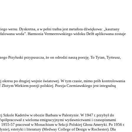
iego wersu. Dyskretna, a w pełni trafna jest metafora dźwiękowa: „kasztany
 sfalowana woda”. Harmonia Vermeerowskiego widoku Delft aplikowana zostaje
czego Przyłuski przypuszcza, że on odrodzi naszą poezję. To Tytan, Tyrteusz,
ej okresu po drugiej wojnie światowej. W tym czasie, mimo prób kontrolowania
ć Złotym Wiekiem poezji polskiej. Poezja Czerniawskiego jest integralną
iej Szkole Kadetów w obozie Barbara w Palestynie. W 1947 r. przybył do
a). Współpracował z wieloma emigracyjnymi wydawnictwami i czasopismami
h 1955-57 pracował w Monachium w Sekcji Polskiej Głosu Ameryki. Po 1956 r.
ie), estetyki i literatury (Medway College of Design w Rochester). Dla