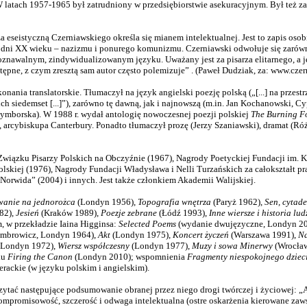
W latach 1957-1965 był zatrudniony w przedsiębiorstwie asekuracyjnym. Był też za
za eseistyczną Czerniawskiego określa się mianem intelektualnej. Jest to zapis os
ni XX wieku – nazizmu i ponurego komunizmu. Czerniawski odwołuje się zarówno d
znawalnym, zindywidualizowanym języku. Uważany jest za pisarza elitarnego, a jego
zystępne, z czym zresztą sam autor często polemizuje” . (Paweł Dudziak, za: www.cze
ia translatorskie. Tłumaczył na język angielski poezję polską („[...] na przestrze
ich siedemset [...]”), zarówno tę dawną, jak i najnowszą (m.in. Jan Kochanowski, 
ymborska). W 1988 r. wydał antologię nowoczesnej poezji polskiej
The Burning F
rcybiskupa Canterbury. Ponadto tłumaczył prozę (Jerzy Szaniawski), dramat (Róże
Związku Pisarzy Polskich na Obczyźnie (1967), Nagrody Poetyckiej Fundacji im. Ko
lskiej (1976), Nagrody Fundacji Władysława i Nelli Turzańskich za całokształt pr
Norwida” (2004) i innych. Jest także członkiem Akademii Walijskiej.
wanie na jednorożca
(Londyn 1956),
Topografia wnętrza
(Paryż 1962),
Sen, cytade
82),
Jesień
(Kraków 1989),
Poezje zebrane
(Łódź 1993),
Inne wiersze i historia lud
m, w przekładzie Iaina Higginsa:
Selected Poems
(wydanie dwujęzyczne, Londyn 2
ombrowicz, Londyn 1964),
Akt
(Londyn 1975),
Koncert życzeń
(Warszawa 1991),
Na
Londyn 1972),
Wiersz współczesny
(Londyn 1977),
Muzy i sowa Minerwy
(Wrocła
ku
Firing the Canon
(Londyn 2010); wspomnienia
Fragmenty niespokojnego dziec
erackie (w języku polskim i angielskim).
ać następujące podsumowanie obranej przez niego drogi twórczej i życiowej: „Ada
kompromisowość, szczerość i odwaga intelektualna (ostre oskarżenia kierowane za