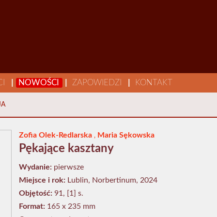
CI
|
NOWOŚCI
|
ZAPOWIEDZI
|
KONTAKT
JA
Zofia Olek-Redlarska
Maria Sękowska
,
Pękające kasztany
Wydanie:
pierwsze
Miejsce i rok:
Lublin, Norbertinum, 2024
Objętość:
91, [1] s.
Format:
165 x 235 mm