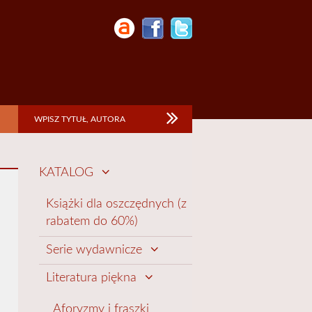
KATALOG
Książki dla oszczędnych (z
rabatem do 60%)
Serie wydawnicze
Literatura piękna
Aforyzmy i fraszki