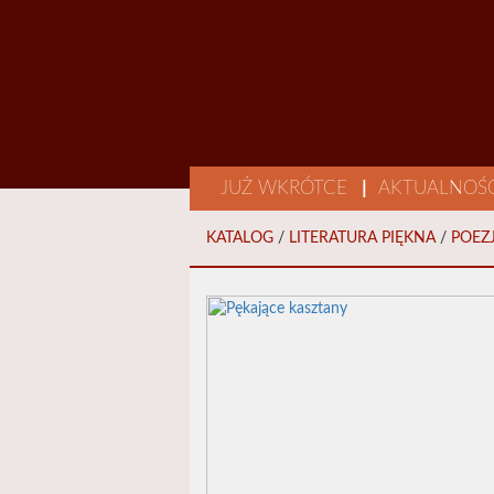
JUŻ WKRÓTCE
|
AKTUALNOŚ
KATALOG
/
LITERATURA PIĘKNA
/
POEZ