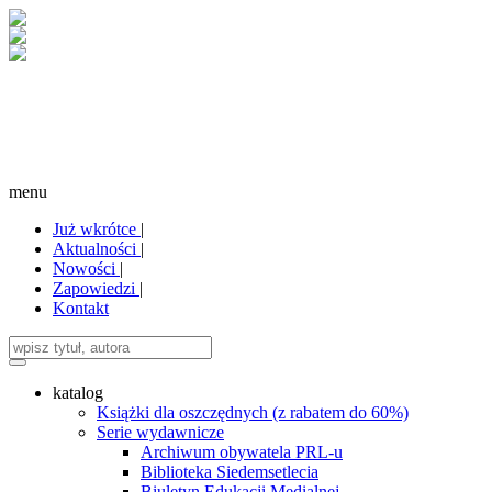
menu
Już wkrótce
|
Aktualności
|
Nowości
|
Zapowiedzi
|
Kontakt
katalog
Książki dla oszczędnych (z rabatem do 60%)
Serie wydawnicze
Archiwum obywatela PRL-u
Biblioteka Siedemsetlecia
Biuletyn Edukacji Medialnej