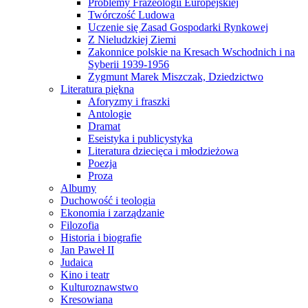
Problemy Frazeologii Europejskiej
Twórczość Ludowa
Uczenie się Zasad Gospodarki Rynkowej
Z Nieludzkiej Ziemi
Zakonnice polskie na Kresach Wschodnich i na
Syberii 1939-1956
Zygmunt Marek Miszczak, Dziedzictwo
Literatura piękna
Aforyzmy i fraszki
Antologie
Dramat
Eseistyka i publicystyka
Literatura dziecięca i młodzieżowa
Poezja
Proza
Albumy
Duchowość i teologia
Ekonomia i zarządzanie
Filozofia
Historia i biografie
Jan Paweł II
Judaica
Kino i teatr
Kulturoznawstwo
Kresowiana