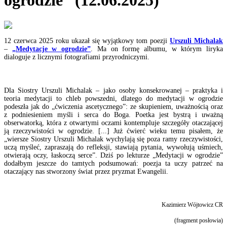
ogrodzie” (12.06.2025)
12 czerwca 2025 roku ukazał się wyjątkowy tom poezji
Urszuli Michalak
–
„Medytacje w ogrodzie”
. Ma on formę albumu, w którym liryka
dialoguje z licznymi fotografiami przyrodniczymi.
Dla Siostry Urszuli Michalak – jako osoby konsekrowanej – praktyka i
teoria medytacji to chleb powszedni, dlatego do medytacji w ogrodzie
podeszła jak do „ćwiczenia ascetycznego”: ze skupieniem, uważnością oraz
z podniesieniem myśli i serca do Boga. Poetka jest bystrą i uważną
obserwatorką, która z otwartymi oczami kontempluje szczegóły otaczającej
ją rzeczywistości w ogrodzie. [...] Już ćwierć wieku temu pisałem, że
„wiersze Siostry Urszuli Michalak wychylają się poza ramy rzeczywistości,
uczą myśleć, zapraszają do refleksji, stawiają pytania, wywołują uśmiech,
otwierają oczy, łaskoczą serce”. Dziś po lekturze „Medytacji w ogrodzie”
dodałbym jeszcze do tamtych podsumowań: poezja ta uczy patrzeć na
otaczający nas stworzony świat przez pryzmat Ewangelii.
Kazimierz Wójtowicz CR
(fragment posłowia)