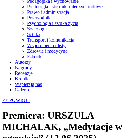
Pedagogika i wychowanie
Politologia i stosunki międzynarodowe
Prawo i administracja
Przewodniki
Psychologia i sztuka życia
Socjologia
Sztuka
Transport i komunikacja
Wspomnienia i listy
Zdrowie i medycyna
E-book
Autorzy
Nagrody
Recenzje
Kronika
Wspierają nas
Galeria
<< POWRÓT
Premiera: URSZULA
MICHALAK, „Medytacje w