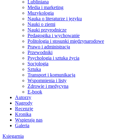
Lubliniana
Media i marketing
Muzykologia
Nauka o literaturze i języku
Nauki o ziemi
Nauki przyrodnicze
Pedagogika i wychowanie
Politologia i stosunki międzynarodowe
Prawo i administracja
Przewodniki
Psychologia i sztuka życia
Socjologia
Sztuka
Transport i komunikacja
Wspomnienia i listy
Zdrowie i medycyna
E-book
Autorzy
Nagrody
Recenzje
Kronika
Wspierają nas
Galeria
Księgarnia