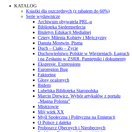
KATALOG
Książki dla oszczędnych (z rabatem do 60%)
Serie wydawnicze
Archiwum obywatela PRL-u
Biblioteka Siedemsetlecia
Biuletyn Edukacji Medialnej
Cztery Milenia Kobiety i Mężczyzny
Danuta Mostwin, Pisma
Duch – Ciało – Życie
Duchowieństwo Polskie w Więzieniach, Łagrach
i na Zesłaniu w ZSRR. Pamiętniki i dokumenty
Ekspresje. Expressions
Euroregion Bug
Faktoring
Głosy ocalonych
Ibidem
Lubelska Biblioteka Staropolska
Marcin Drewicz. Wybór artykułów z portalu
„Magna Polonia”
Mistrzowie
Mój wiek XX
Myśl Społeczna i Polityczna na Emigracji
O Polsce z daleka
Proboszcz Obecnych i Nieobecnych