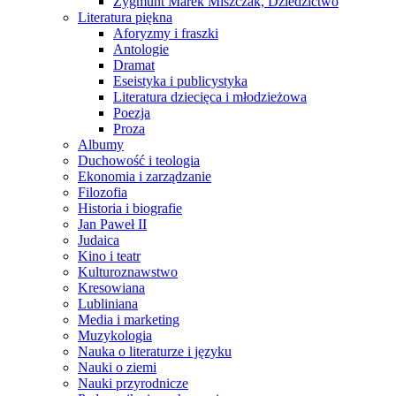
Zygmunt Marek Miszczak, Dziedzictwo
Literatura piękna
Aforyzmy i fraszki
Antologie
Dramat
Eseistyka i publicystyka
Literatura dziecięca i młodzieżowa
Poezja
Proza
Albumy
Duchowość i teologia
Ekonomia i zarządzanie
Filozofia
Historia i biografie
Jan Paweł II
Judaica
Kino i teatr
Kulturoznawstwo
Kresowiana
Lubliniana
Media i marketing
Muzykologia
Nauka o literaturze i języku
Nauki o ziemi
Nauki przyrodnicze