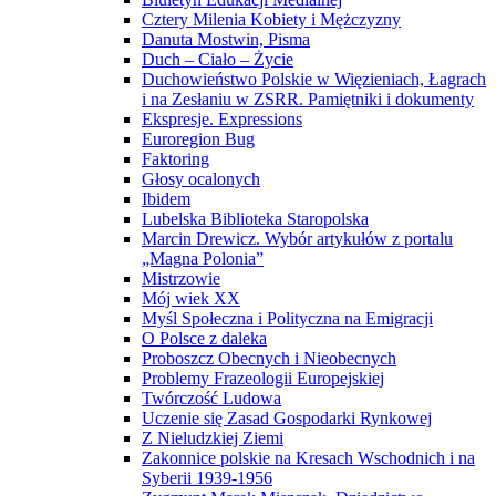
Cztery Milenia Kobiety i Mężczyzny
Danuta Mostwin, Pisma
Duch – Ciało – Życie
Duchowieństwo Polskie w Więzieniach, Łagrach
i na Zesłaniu w ZSRR. Pamiętniki i dokumenty
Ekspresje. Expressions
Euroregion Bug
Faktoring
Głosy ocalonych
Ibidem
Lubelska Biblioteka Staropolska
Marcin Drewicz. Wybór artykułów z portalu
„Magna Polonia”
Mistrzowie
Mój wiek XX
Myśl Społeczna i Polityczna na Emigracji
O Polsce z daleka
Proboszcz Obecnych i Nieobecnych
Problemy Frazeologii Europejskiej
Twórczość Ludowa
Uczenie się Zasad Gospodarki Rynkowej
Z Nieludzkiej Ziemi
Zakonnice polskie na Kresach Wschodnich i na
Syberii 1939-1956